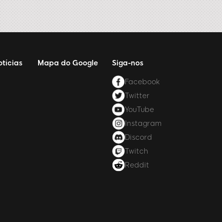
otícias
Mapa do Google
Siga-nos
Facebook
Twitter
YouTube
Instagram
Discord
Twitch
Reddit