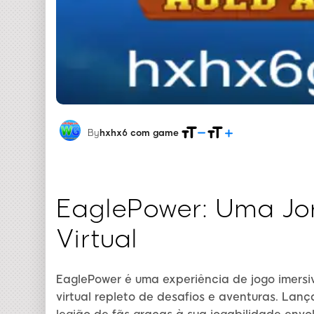
By
hxhx6 com game
EaglePower: Uma J
Virtual
EaglePower é uma experiência de jogo imers
virtual repleto de desafios e aventuras. Lan