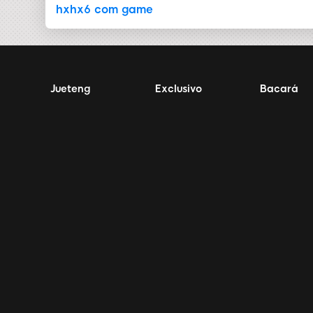
hxhx6 com game
Jueteng
Exclusivo
Bacará