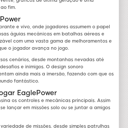
lvente, gráficos de última geração e uma
ao fim.
ePower
rante e vivo, onde jogadores assumem o papel
sas águias mecânicas em batalhas aéreas e
lizável com uma vasta gama de melhoramentos e
ue o jogador avança no jogo.
rsos cenários, desde montanhas nevadas até
desafios e inimigos. O design sonoro
umentam ainda mais a imersão, fazendo com que os
mundo fantástico.
ogar EaglePower
sina os controles e mecânicas principais. Assim
se lançar em missões solo ou se juntar a amigos
variedade de missões, desde simples patrulhas