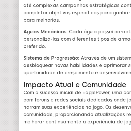
até complexas campanhas estratégicas contr
completar objetivos específicos para ganha
para melhorias.
Águias Mecânicas:
Cada águia possui caracte
personalizá-las com diferentes tipos de arma
preferido.
Sistema de Progressão:
Através de um sistem
desbloquear novas habilidades e aprimorar 
oportunidade de crescimento e desenvolvime
Impacto Atual e Comunidade
Com o sucesso inicial de EaglePower, uma c
com fóruns e redes sociais dedicados onde j
narram suas experiências no jogo. Os desenv
comunidade, proporcionando atualizações re
melhorar continuamente a experiência de jog