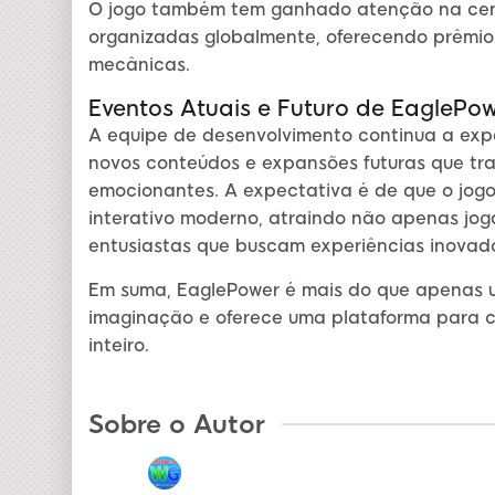
O jogo também tem ganhado atenção na cen
organizadas globalmente, oferecendo prêmios
mecânicas.
Eventos Atuais e Futuro de EaglePo
A equipe de desenvolvimento continua a exp
novos conteúdos e expansões futuras que trar
emocionantes. A expectativa é de que o jogo
interativo moderno, atraindo não apenas j
entusiastas que buscam experiências inovado
Em suma, EaglePower é mais do que apenas u
imaginação e oferece uma plataforma para 
inteiro.
Sobre o Autor