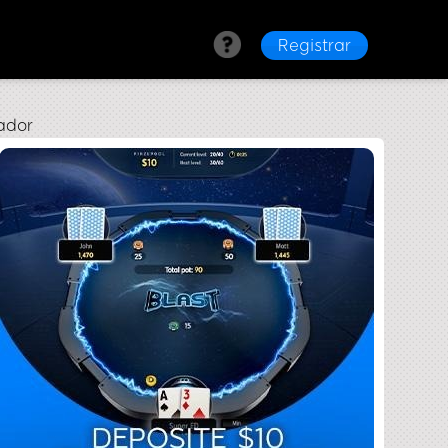
Registrar
ador