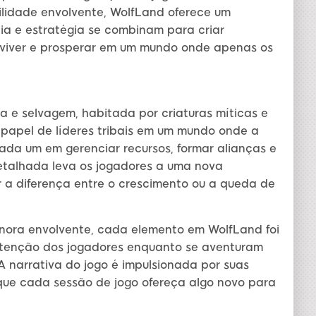
lidade envolvente, WolfLand oferece um
ia e estratégia se combinam para criar
breviver e prosperar em um mundo onde apenas os
 e selvagem, habitada por criaturas míticas e
 papel de líderes tribais em um mundo onde a
da um em gerenciar recursos, formar alianças e
etalhada leva os jogadores a uma nova
r a diferença entre o crescimento ou a queda de
onora envolvente, cada elemento em WolfLand foi
tenção dos jogadores enquanto se aventuram
 A narrativa do jogo é impulsionada por suas
 que cada sessão de jogo ofereça algo novo para