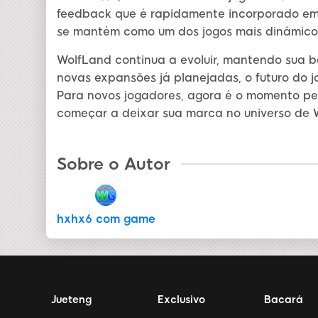
feedback que é rapidamente incorporado em 
se mantém como um dos jogos mais dinâmicos
WolfLand continua a evoluir, mantendo sua b
novas expansões já planejadas, o futuro do 
Para novos jogadores, agora é o momento perf
começar a deixar sua marca no universo de 
Sobre o Autor
hxhx6 com game
Jueteng
Exclusivo
Bacará