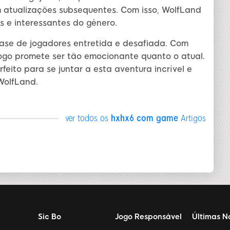
atualizações subsequentes. Com isso, WolfLand
 e interessantes do gênero.
ase de jogadores entretida e desafiada. Com
jogo promete ser tão emocionante quanto o atual.
eito para se juntar a esta aventura incrível e
WolfLand.
ver todos os
hxhx6 com game
Artigos
Sic Bo
Jogo Responsável
Últimas N