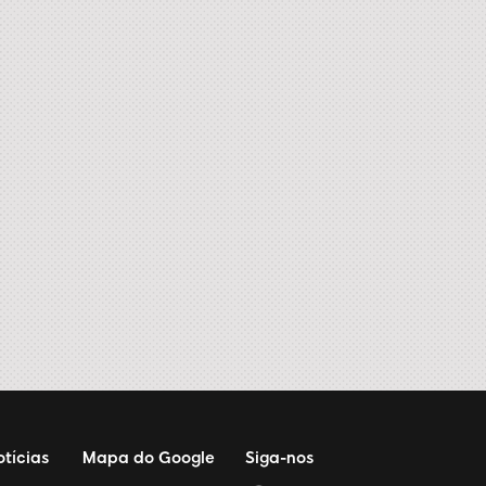
otícias
Mapa do Google
Siga-nos