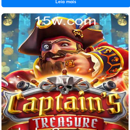
Leia mais