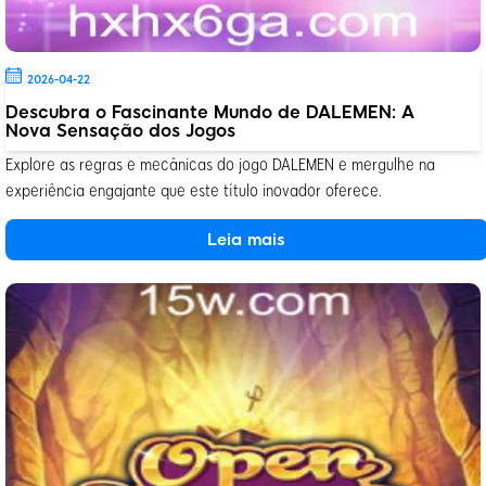
2026-04-22
Descubra o Fascinante Mundo de DALEMEN: A
Nova Sensação dos Jogos
Explore as regras e mecânicas do jogo DALEMEN e mergulhe na
experiência engajante que este título inovador oferece.
Leia mais