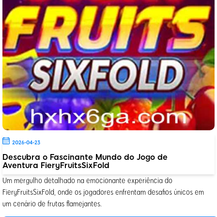
2026-04-23
Descubra o Fascinante Mundo do Jogo de
Aventura FieryFruitsSixFold
Um mergulho detalhado na emocionante experiência do
FieryFruitsSixFold, onde os jogadores enfrentam desafios únicos em
um cenário de frutas flamejantes.