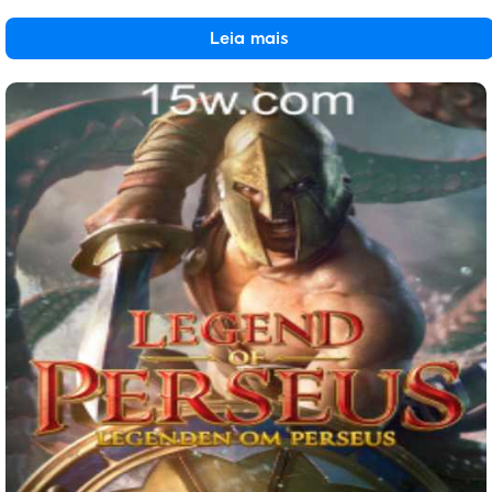
Leia mais