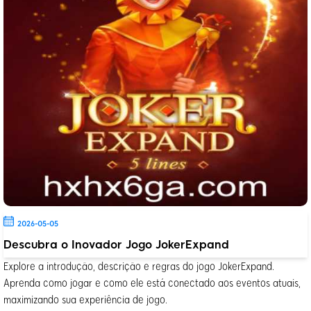
2026-05-05
Descubra o Inovador Jogo JokerExpand
Explore a introdução, descrição e regras do jogo JokerExpand.
Aprenda como jogar e como ele está conectado aos eventos atuais,
maximizando sua experiência de jogo.