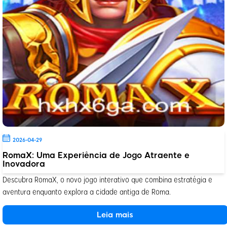
2026-04-29
RomaX: Uma Experiência de Jogo Atraente e
Inovadora
Descubra RomaX, o novo jogo interativo que combina estratégia e
aventura enquanto explora a cidade antiga de Roma.
Leia mais