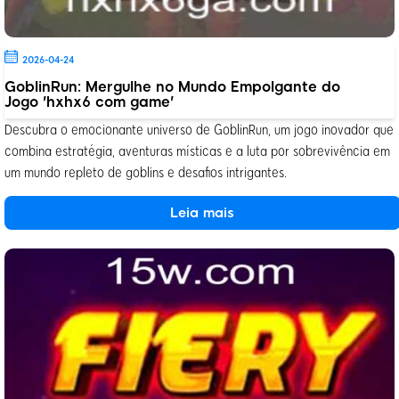
2026-04-24
GoblinRun: Mergulhe no Mundo Empolgante do
Jogo 'hxhx6 com game'
Descubra o emocionante universo de GoblinRun, um jogo inovador que
combina estratégia, aventuras místicas e a luta por sobrevivência em
um mundo repleto de goblins e desafios intrigantes.
Leia mais