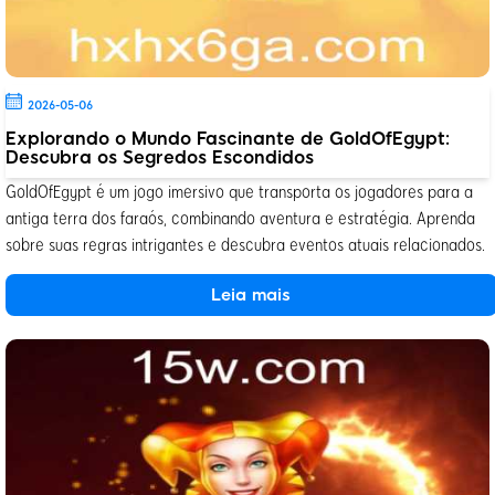
2026-05-06
Explorando o Mundo Fascinante de GoldOfEgypt:
Descubra os Segredos Escondidos
GoldOfEgypt é um jogo imersivo que transporta os jogadores para a
antiga terra dos faraós, combinando aventura e estratégia. Aprenda
sobre suas regras intrigantes e descubra eventos atuais relacionados.
Leia mais