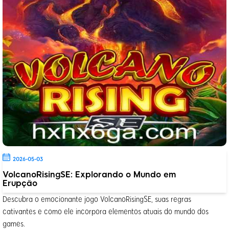
2026-05-03
VolcanoRisingSE: Explorando o Mundo em
Erupção
Descubra o emocionante jogo VolcanoRisingSE, suas regras
cativantes e como ele incorpora elementos atuais do mundo dos
games.