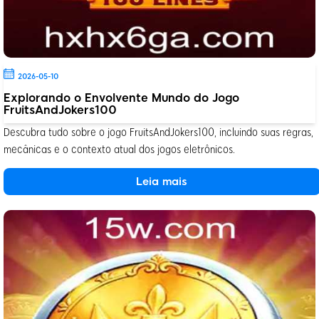
2026-05-10
Explorando o Envolvente Mundo do Jogo
FruitsAndJokers100
Descubra tudo sobre o jogo FruitsAndJokers100, incluindo suas regras,
mecânicas e o contexto atual dos jogos eletrônicos.
Leia mais