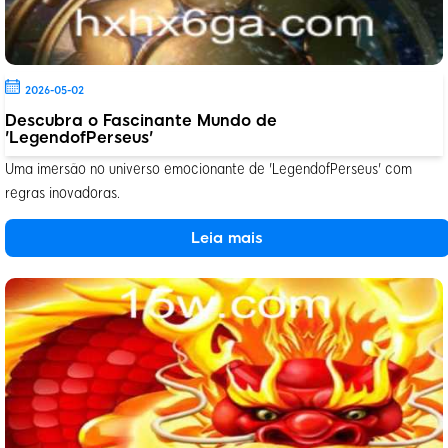
2026-05-02
Descubra o Fascinante Mundo de
'LegendofPerseus'
Uma imersão no universo emocionante de 'LegendofPerseus' com
regras inovadoras.
Leia mais