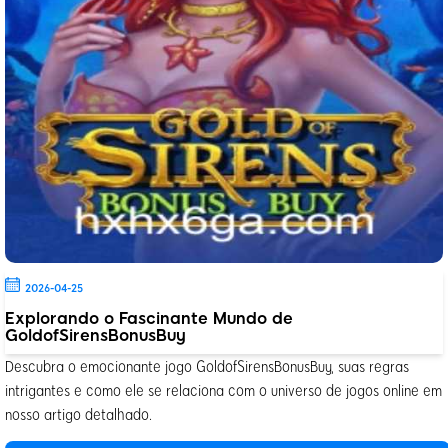
2026-04-25
Explorando o Fascinante Mundo de
GoldofSirensBonusBuy
Descubra o emocionante jogo GoldofSirensBonusBuy, suas regras
intrigantes e como ele se relaciona com o universo de jogos online em
nosso artigo detalhado.