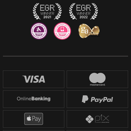
Reddit