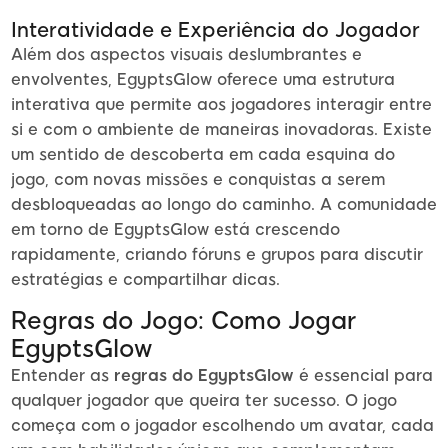
Interatividade e Experiência do Jogador
Além dos aspectos visuais deslumbrantes e
envolventes, EgyptsGlow oferece uma estrutura
interativa que permite aos jogadores interagir entre
si e com o ambiente de maneiras inovadoras. Existe
um sentido de descoberta em cada esquina do
jogo, com novas missões e conquistas a serem
desbloqueadas ao longo do caminho. A comunidade
em torno de EgyptsGlow está crescendo
rapidamente, criando fóruns e grupos para discutir
estratégias e compartilhar dicas.
Regras do Jogo: Como Jogar
EgyptsGlow
Entender as
regras do EgyptsGlow
é essencial para
qualquer jogador que queira ter sucesso. O jogo
começa com o jogador escolhendo um avatar, cada