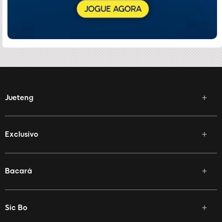
Jueteng
Exclusivo
Bacará
Sic Bo